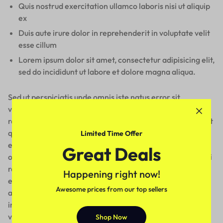
Quis nostrud exercitation ullamco laboris nisi ut aliquip
ex
Duis aute irure dolor in reprehenderit in voluptate velit
esse cillum
Lorem ipsum dolor sit amet, consectetur adipisicing elit,
sed do incididunt ut labore et dolore magna aliqua.
Sed ut perspiciatis unde omnis iste natus error sit
voluptatem accusantium doloremque laudantium, totam
rem aperiam, eaque ipsa quae ab illo inventore veritatis et
quasi architecto beatae vitae dicta sunt explicabo. Nemo
Limited Time Offer
enim ipsam voluptatem quia voluptas sit aspernatur aut
Great Deals
odit aut fugit, sed quia consequuntur magni dolores eos qui
ratione voluptatem sequi nesciunt. Neque porro quisquam
Happening right now!
est, qui dolorem ipsum quia dolor sit amet, consectetur,
Awesome prices from our top sellers
adipisci velit, sed quia non numquam eius modi tempora
incidunt ut labore et dolore magnam aliquam quaerat
voluptatem.
Shop Now