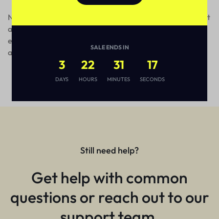
Neque porro quisquam est, qui dolorem ipsum quia dolor sit
amet, consectetur, adipisci velit, sed quia non numquam
eius modi tempora incidunt ut labore et dolore magnam
SALE ENDS IN
aliquam quaerat voluptatem.
3
22
31
17
DAYS
HOURS
MINUTES
SECONDS
Still need help?
Get help with common
questions or reach out to our
support team.