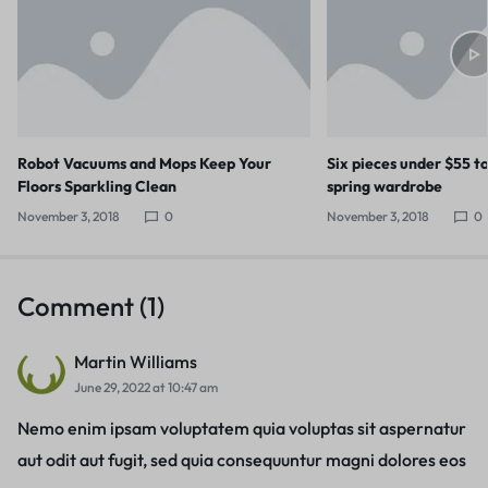
Robot Vacuums and Mops Keep Your
Six pieces under $55 t
Floors Sparkling Clean
spring wardrobe
November 3, 2018
0
November 3, 2018
0
Comment (1)
Martin Williams
June 29, 2022 at 10:47 am
Nemo enim ipsam voluptatem quia voluptas sit aspernatur
aut odit aut fugit, sed quia consequuntur magni dolores eos